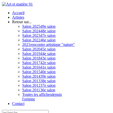
Accueil
Artistes
Retour sur...
Salon 2025
49e salon
Salon 2024
48e salon
Salon 2023
47e salon
Salon 2022
46e salon
2021
rencontre artistique "nature"
Salon 2020
45e salon
Salon 2019
44e salon
Salon 2018
43e salon
Salon 2017
42e salon
Salon 2016
41e salon
Salon 2015
40e salon
Salon 2014
39e salon
Salon 2013
38e salon
Salon 2012
37e salon
Salon 2011
36e salon
Toutes les affiches
depuis
l'origine
Contact