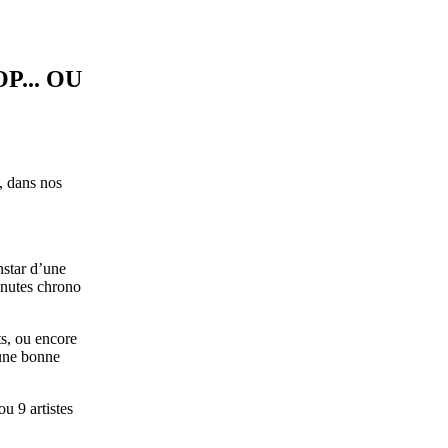
P... OU
, dans nos
nstar d’une
minutes chrono
ts, ou encore
’une bonne
u 9 artistes