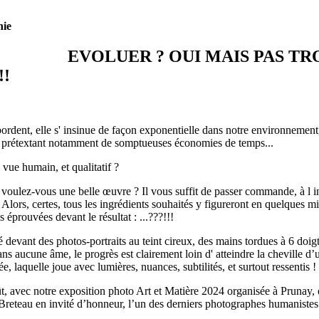
hie
EVOLUER ? OUI MAIS PAS TRO
!!
ordent, elle s' insinue de façon exponentielle dans notre environnement
s, prétextant notamment de somptueuses économies de temps...
 vue humain, et qualitatif ?
 voulez-vous une belle œuvre ? Il vous suffit de passer commande, à l i
 Alors, certes, tous les ingrédients souhaités y figureront en quelques 
 éprouvées devant le résultat : ...???!!!
devant des photos-portraits au teint cireux, des mains tordues à 6 doig
ans aucune âme, le progrès est clairement loin d' atteindre la cheville d
 laquelle joue avec lumières, nuances, subtilités, et surtout ressentis !
t, avec notre exposition photo Art et Matière 2024 organisée à Prunay, o
Breteau en invité d’honneur, l’un des derniers photographes humanistes