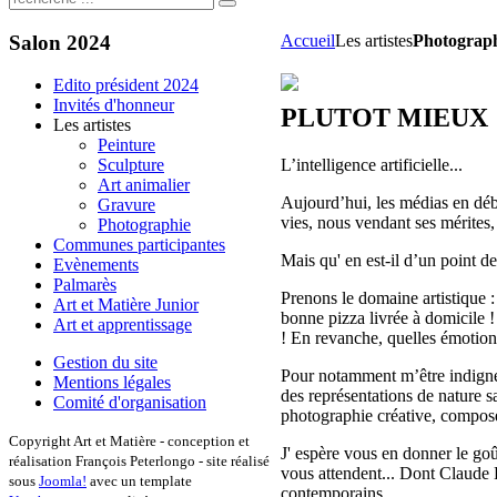
Salon
2024
Accueil
Les artistes
Photograp
Edito président 2024
Invités d'honneur
PLUTOT MIEUX 
Les artistes
Peinture
L’intelligence artificielle...
Sculpture
Art animalier
Aujourd’hui, les médias en déb
Gravure
vies, nous vendant ses mérite
Photographie
Communes participantes
Mais qu' en est-il d’un point de
Evènements
Palmarès
Prenons le domaine artistique :
Art et Matière Junior
bonne pizza livrée à domicile !
Art et apprentissage
! En revanche, quelles émotions
Gestion du site
Pour notamment m’être indigné 
Mentions légales
des représentations de nature s
Comité d'organisation
photographie créative, composée,
Copyright Art et Matière - conception et
J' espère vous en donner le goû
réalisation François Peterlongo - site réalisé
vous attendent... Dont Claude 
sous
Joomla!
avec un template
contemporains.