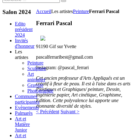
Salon
2024
Accueil
Les artistes
Peinture
Ferrari Pascal
Ferrari Pascal
Edito
président
2024
Invités
d'honneur
91190 Gif sur Yvette
Les
pascalferraribest@gmail.com
artistes
Peinture
Instagram: @pascal_ferrari
Sculpture
Art
Cet ancien professeur d'Arts Appliqués est un
animalier
créatif à fleur de peau. Il est à l'aise dans es arts
Gravure
Plastiques et Graphiques/ peinture, Dessin,
Photographie
ingénierie papier, Art cinétique, Graphisme,
Communes
Edition. Cette polyvalence lui apporte une
participantes
étonnante diversité de styles.
Evènements
< Précédent
Suivant >
Palmarès
Art et
Matière
Junior
Art et