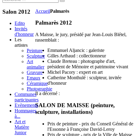
Salon
2012
Accueil
Palmarès
Palmarès 2012
Edito
Invités
d'honneur
A Maisse, le jury, présidé par Jean-Louis Blétel,
Les
rassemblait :
artistes
Emmanuel Aljancic : galeriste
Peinture
Gilles Arthaud : collectionneur
Sculpture
Claude Breteau : photographe d'art,
Art
président de Mémoire et patrimoine vivant
animalier
Michel Pacory : expert en art
Gravure
Catherine Monthulé : sculpteur, invitée
Emaux
d'honneur
Céramique
Photographie
Il a décerné :
Communes
participantes
SALON DE MAISSE (peinture,
Evènements
Hommages
sculpture, installations)
à...
Art et
Prix de peinture - prix du Conseil Général de
Matière
l'Essonne à Françoise David-Leroy
Junior
Prix de sculpture - prix de la Ville de Maisse