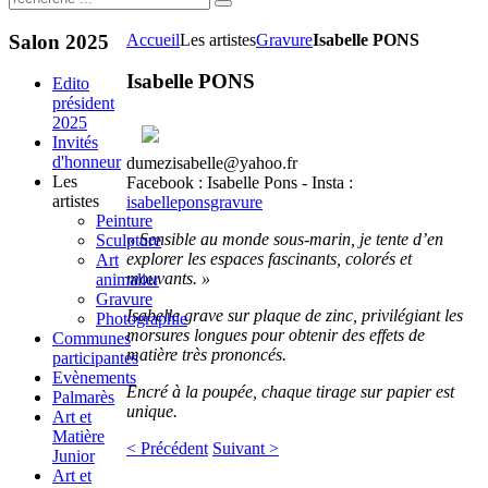
Salon
2025
Accueil
Les artistes
Gravure
Isabelle PONS
Isabelle PONS
Edito
président
2025
Invités
d'honneur
dumezisabelle@yahoo.fr
Les
Facebook : Isabelle Pons - Insta :
artistes
isabelleponsgravure
Peinture
« Sensible au monde sous-marin, je tente d’en
Sculpture
explorer les espaces fascinants, colorés et
Art
mouvants. »
animalier
Gravure
Isabelle grave sur plaque de zinc, privilégiant les
Photographie
morsures longues pour obtenir des effets de
Communes
matière très prononcés.
participantes
Evènements
Encré à la poupée, chaque tirage sur papier est
Palmarès
unique.
Art et
Matière
< Précédent
Suivant >
Junior
Art et