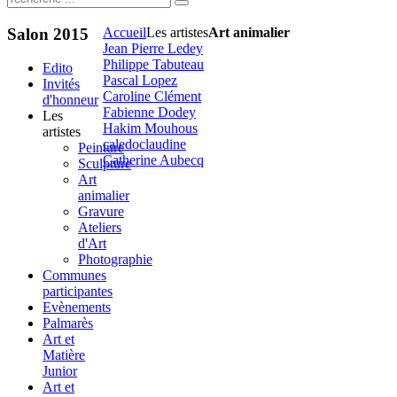
Salon
2015
Accueil
Les artistes
Art animalier
Jean Pierre Ledey
Philippe Tabuteau
Edito
Pascal Lopez
Invités
Caroline Clément
d'honneur
Fabienne Dodey
Les
Hakim Mouhous
artistes
caledoclaudine
Peinture
Catherine Aubecq
Sculpture
Art
animalier
Gravure
Ateliers
d'Art
Photographie
Communes
participantes
Evènements
Palmarès
Art et
Matière
Junior
Art et